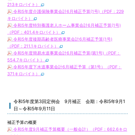
213キロバイト）
令和5年度介護保険事業会計6月補正予算(1号)（PDF：229
キロバイト）
令和5年度特別養護老人ホーム事業会計6月補正予算(1号)
（PDF：401.4キロバイト）
令和5年度後期高齢者医療事業会計6月補正予算(1号)
（PDF：211.1キロバイト）
令和5年度簡易水道事業会計6月補正予算(第1号)（PDF：
554.7キロバイト）
令和5年度下水道事業会計6月補正予算（第1号）（PDF：
371キロバイト）
令和5年度第3回定例会 9月補正 会期：令和5年9月1
日～令和5年9月11日
補正予算の概要
令和5年度9月補正予算概要（一般会計）（PDF：662.6キロ