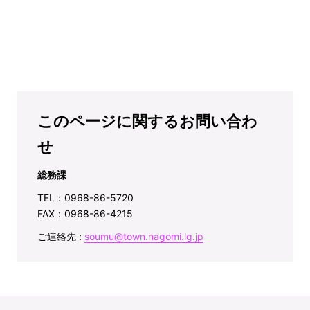
このページに関するお問い合わ
せ
総務課
TEL：0968-86-5720
FAX：0968-86-4215
ご連絡先 :
soumu@town.nagomi.lg.jp