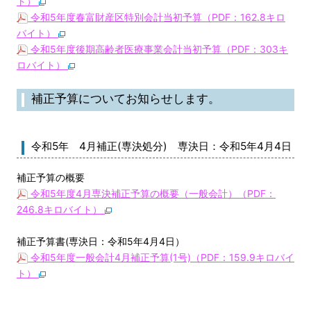
ト）
令和5年度春富財産区特別会計当初予算（PDF：162.8キロ
バイト）
令和5年度後期高齢者医療事業会計当初予算（PDF：303キ
ロバイト）
補正予算についてお知らせします。
令和5年 4月補正(専決処分) 専決日：令和5年4月4日
補正予算の概要
令和5年度4月専決補正予算の概要（一般会計）（PDF：
246.8キロバイト）
補正予算書(専決日：令和5年4月4日）
令和5年度一般会計4月補正予算(1号)（PDF：159.9キロバイ
ト）