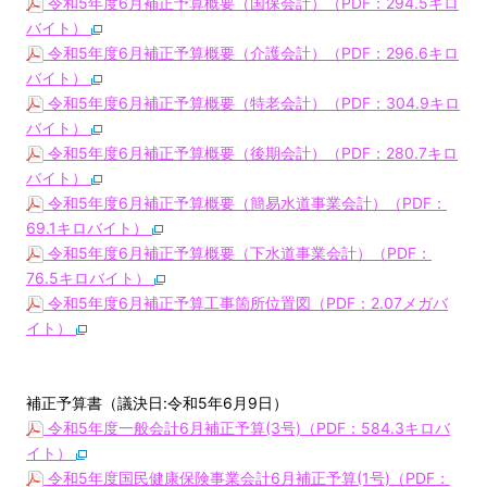
令和5年度6月補正予算概要（国保会計）（PDF：294.5キロ
バイト）
令和5年度6月補正予算概要（介護会計）（PDF：296.6キロ
バイト）
令和5年度6月補正予算概要（特老会計）（PDF：304.9キロ
バイト）
令和5年度6月補正予算概要（後期会計）（PDF：280.7キロ
バイト）
令和5年度6月補正予算概要（簡易水道事業会計）（PDF：
69.1キロバイト）
令和5年度6月補正予算概要（下水道事業会計）（PDF：
76.5キロバイト）
令和5年度6月補正予算工事箇所位置図（PDF：2.07メガバ
イト）
補正予算書（議決日:令和5年6月9日）
令和5年度一般会計6月補正予算(3号)（PDF：584.3キロバ
イト）
令和5年度国民健康保険事業会計6月補正予算(1号)（PDF：