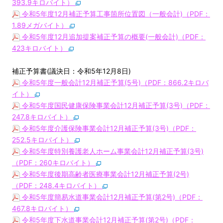
393.9キロバイト）
令和5年度12月補正予算工事箇所位置図（一般会計)（PDF：
1.89メガバイト）
令和5年度12月追加提案補正予算の概要(一般会計)（PDF：
423キロバイト）
補正予算書(議決日：令和5年12月8日)
令和5年度一般会計12月補正予算(5号)（PDF：866.2キロバ
イト）
令和5年度国民健康保険事業会計12月補正予算(3号)（PDF：
247.8キロバイト）
令和5年度介護保険事業会計12月補正予算(3号)（PDF：
252.5キロバイト）
令和5年度特別養護老人ホーム事業会計12月補正予算(3号)
（PDF：260キロバイト）
令和5年度後期高齢者医療事業会計12月補正予算(2号)
（PDF：248.4キロバイト）
令和5年度簡易水道事業会計12月補正予算(第2号)（PDF：
467.8キロバイト）
令和5年度下水道事業会計12月補正予算(第2号)（PDF：