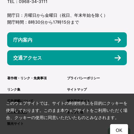
TEL：0968-34-3111
開庁日：月曜日から金曜日（祝日、年末年始を除く）
開庁時間：8時30分から17時15分まで
庁内案内
交通アクセス
著作権・リンク・免責事項
プライバシーポリシー
リンク集
サイトマップ
広告掲載について
移住定住サイト
このウェブサイトでは、サイトの利便性向上を目的にクッキーを
使用しております。このまま本ウェブサイトをご利用いただく場
和水町立病院
きくすい荘
合、クッキーの使用に同意いただいたものとみなされます。
観光サイト
OK
TOP