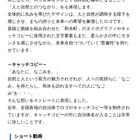
「人と自然とのつながり」をも体現します。
全体的に丸みを帯びたデザインは、人と自然が調和する様子を
感じさせ、まちの誇りと未来への希望を象徴したロゴです。
直線と曲線を組み合わせた「和水町」のタイポグラフィやキャ
ッチコピーに使用された文字要素もまた、柔らかさの中にモダ
ンさを感じさせながら、未来永劫つづいていく“普遍性”を持た
せています。
～キャッチコピー～
「あなたに、なごみを。」
自然と人という双方の魅力それぞれが、人々の気持ちに「なご
み」を持たらし、和水を訪れるすべての人に“なご
み”を・・・。
そんな想いをストレートに表現しました。
近年、全国各地の自治体でロゴやキャッチコピー等を制作され
ていますが、キャッチコピーの中に自治体名が入ることは非常
に珍しいことです。
ショート動画